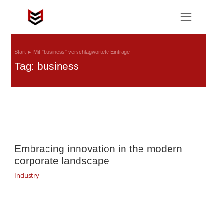
Start
Mit "business" verschlagwortete Einträge
Sie befinden sich hier:
Tag: business
Embracing innovation in the modern
corporate landscape
Industry