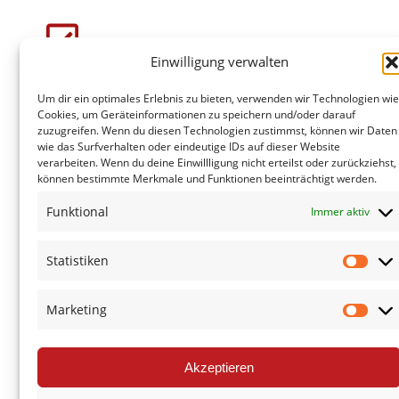
Einwilligung verwalten
Faire Festpreise
Um dir ein optimales Erlebnis zu bieten, verwenden wir Technologien wi
Keine versteckten Kosten – transparente
Cookies, um Geräteinformationen zu speichern und/oder darauf
zuzugreifen. Wenn du diesen Technologien zustimmst, können wir Daten
Angebote inklusive Entsorgung.
wie das Surfverhalten oder eindeutige IDs auf dieser Website
verarbeiten. Wenn du deine Einwillligung nicht erteilst oder zurückziehst,
können bestimmte Merkmale und Funktionen beeinträchtigt werden.
Funktional
Immer aktiv
Umweltgerecht entsorgt
Wir trennen sorgfältig und recyceln, was möglich
Statistiken
ist.
Marketing
Akzeptieren