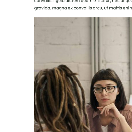
convallis ligula dictum quam efficitur, nec aliqu
gravida, magna ex convallis arcu, ut mattis enim