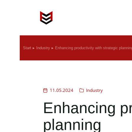
Start
Industry
Enhancing productivity with strategic plannin
Sie befinden sich hier:
11.05.2024
Industry
Enhancing pro
planning