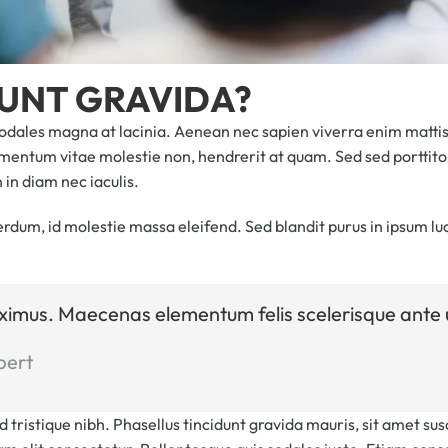
DUNT GRAVIDA?
odales magna at lacinia. Aenean nec sapien viverra enim mattis 
elementum vitae molestie non, hendrerit at quam. Sed sed porttitor
 in diam nec iaculis.
erdum, id molestie massa eleifend. Sed blandit purus in ipsum 
ximus. Maecenas elementum felis scelerisque ante u
pert
 tristique nibh. Phasellus tincidunt gravida mauris, sit amet susc