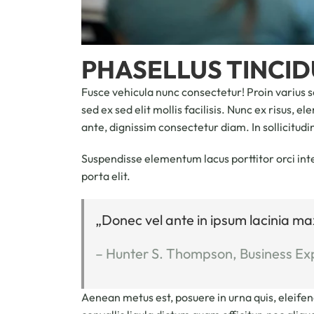
PHASELLUS TINCI
Fusce vehicula nunc consectetur! Proin varius s
sed ex sed elit mollis facilisis. Nunc ex risus, 
ante, dignissim consectetur diam. In sollicitudin
Suspendisse elementum lacus porttitor orci int
porta elit.
„Donec vel ante in ipsum lacinia ma
– Hunter S. Thompson, Business Ex
Aenean metus est, posuere in urna quis, eleifend