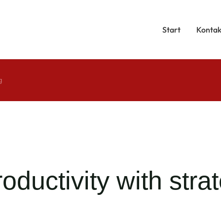
Start
Kontak
g
ductivity with strat