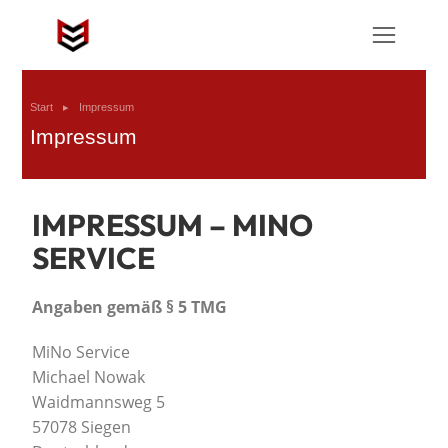
Sie befinden sich hier:
Start
Impressum
Impressum
IMPRESSUM – MINO
SERVICE
Angaben gemäß § 5 TMG
MiNo Service
Michael Nowak
Waidmannsweg 5
57078 Siegen