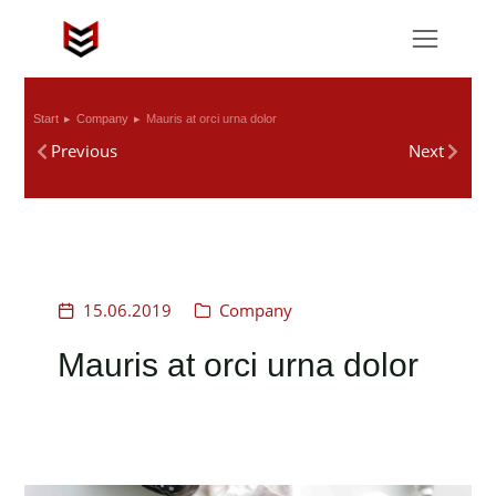
Start
Company
Mauris at orci urna dolor
Sie befinden sich hier:
Previous
Next
15.06.2019
Company
Mauris at orci urna dolor