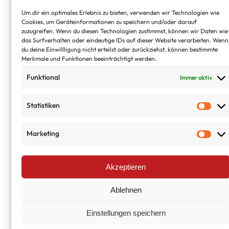
Um dir ein optimales Erlebnis zu bieten, verwenden wir Technologien wie
Cookies, um Geräteinformationen zu speichern und/oder darauf
zuzugreifen. Wenn du diesen Technologien zustimmst, können wir Daten wie
das Surfverhalten oder eindeutige IDs auf dieser Website verarbeiten. Wenn
du deine Einwillligung nicht erteilst oder zurückziehst, können bestimmte
Merkmale und Funktionen beeinträchtigt werden.
01635178301
Mo. - Fr. 9:00 - 19:00
Funktional
Immer aktiv
Statistiken
Marketing
info@mino-service.de
Akzeptieren
Ablehnen
© Copyright 2025 Prevain UG (Haftungsbeschränkt). Alle
Rechte vorbehalten.
Einstellungen speichern
Impressum
AGB
Datenschutz