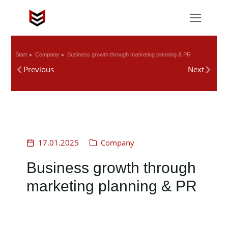
Start
Company
Business growth through marketing planning & PR
Sie befinden sich hier:
Previous
Next
17.01.2025
Company
Business growth through
marketing planning & PR