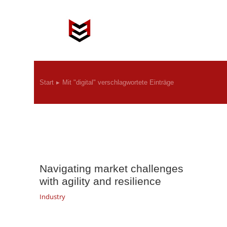
Start
Mit "digital" verschlagwortete Einträge
Sie befinden sich hier:
Navigating market challenges
with agility and resilience
Industry