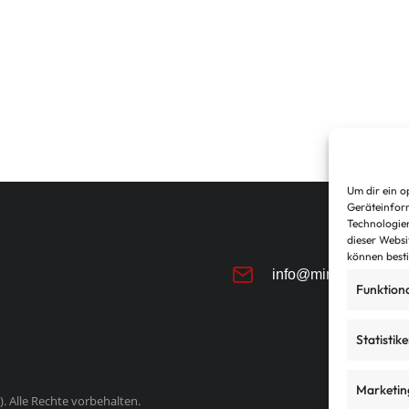
Um dir ein o
Geräteinform
Technologien
dieser Websit
können best
info@mino-service.d
Funktion
Statistik
Marketin
 Alle Rechte vorbehalten.