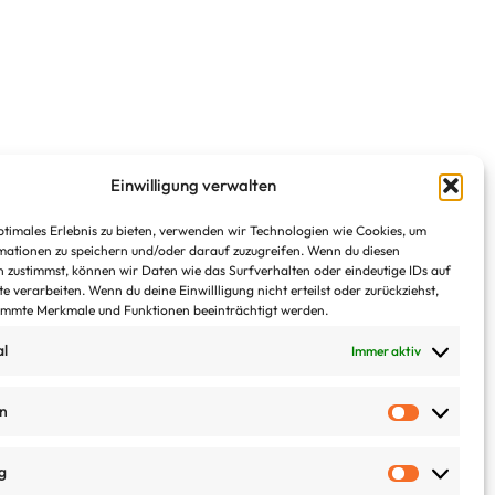
Einwilligung verwalten
ptimales Erlebnis zu bieten, verwenden wir Technologien wie Cookies, um
ationen zu speichern und/oder darauf zuzugreifen. Wenn du diesen
 zustimmst, können wir Daten wie das Surfverhalten oder eindeutige IDs auf
e verarbeiten. Wenn du deine Einwillligung nicht erteilst oder zurückziehst,
immte Merkmale und Funktionen beeinträchtigt werden.
e
al
Immer aktiv
en
g
Impressum
AGB
Datenschutz