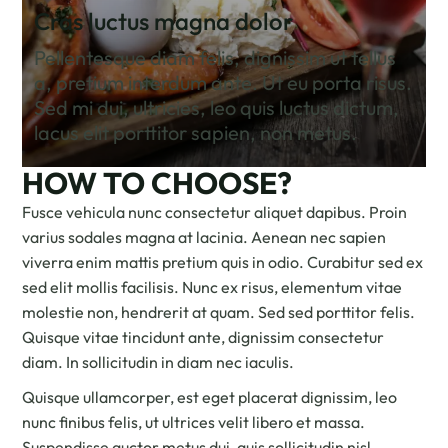
Cras luctus magna dolor
Pellentesque diam felis, dignissim ut tellus
a, pretium interdum ante. Ut eu porta risus.
Sed mi dui, ultricies, leo quis luctus dictum,
lacus elit porttitor sapien, non metus.
HOW TO CHOOSE?
Fusce vehicula nunc consectetur aliquet dapibus. Proin
varius sodales magna at lacinia. Aenean nec sapien
viverra enim mattis pretium quis in odio. Curabitur sed ex
sed elit mollis facilisis. Nunc ex risus, elementum vitae
molestie non, hendrerit at quam. Sed sed porttitor felis.
Quisque vitae tincidunt ante, dignissim consectetur
diam. In sollicitudin in diam nec iaculis.
Quisque ullamcorper, est eget placerat dignissim, leo
nunc finibus felis, ut ultrices velit libero et massa.
Suspendisse auctor metus dui, quis sollicitudin nisl